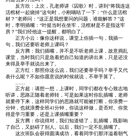
反方欣：上次，孔老师讲《囚歌》时，讲到“将我连这
活棺材一起烧掉”这句时，小刚嘀咕了一下：“什么是活棺
材？”老师问：“这正是我想要问的问题，谁能解答？”这
时，李明插嘴：“叶挺当时在坐牢，活棺材是不是指这牢
房？”我们经他这一提醒，都明白了。
正方小云：像你这样说，课堂上你插一句，我插一
句，我们还要听老师上课吗？
反方腾：我们插嘴，并不是不听老师上课，故意捣乱
课堂，当时我们只是急着把自己知道的讲出来，只是还没
来得及举手就说出来了。
正方红：那照你这么说，我们还要举手吗？举手又代
表什么呢？不如你愿意说的时候就说，不举手算了。
……
正方超：请想一想，上课时，同学们都在专心致志地
听讲，思路正随着老师转，可是如果这时你乱插嘴，老师
就要停下来，这样同学们的思路就可能被打断，你浪费一
分钟，也就浪费全班41分钟，你说这样做，是否对。你觉
得是学习重要，还是上课插嘴重要？
反方腾：你说得对，我们知道错了，乱插嘴，既影响
了自己，又妨碍了别人。以后，我们一定不乱插嘴了。
这次班队会获得圆满成功，看着同学们那洋溢着朝气