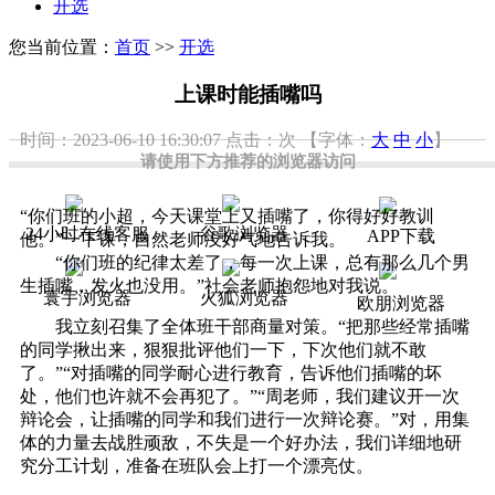
开选
您当前位置：
首页
>>
开选
上课时能插嘴吗
时间：2023-06-10 16:30:07
点击：
次
【字体：
大
中
小
】
请使用下方推荐的浏览器访问
“你们班的小超，今天课堂上又插嘴了，你得好好教训
24小时在线客服
谷歌浏览器
APP下载
他。”一下课，自然老师没好气地告诉我。
“你们班的纪律太差了，每一次上课，总有那么几个男
生插嘴，发火也没用。”社会老师抱怨地对我说。
寰宇浏览器
火狐浏览器
欧朋浏览器
我立刻召集了全体班干部商量对策。“把那些经常插嘴
的同学揪出来，狠狠批评他们一下，下次他们就不敢
了。”“对插嘴的同学耐心进行教育，告诉他们插嘴的坏
处，他们也许就不会再犯了。”“周老师，我们建议开一次
辩论会，让插嘴的同学和我们进行一次辩论赛。”对，用集
体的力量去战胜顽敌，不失是一个好办法，我们详细地研
究分工计划，准备在班队会上打一个漂亮仗。