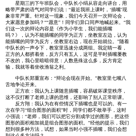
星期三的下午班队会，中队长小绢从容走向讲台，用
略带严肃的语气对同学们说：“最近我班上课时，‘插嘴’现
象非常严重。针对这一现象，我们今天召开一次辩论会，
大家愿意参加吗？““愿意”！同学们异口同声地喊起来。“我
们这一次的辩论内容是《作为小学生，我们能插嘴
吗？》，认为不能插嘴的同学为正方，坐教室左边，认为
能插嘴的同学为反方，坐教室右边，现在开始就位。”随着
中队长的一声令下，教室里迅速分成两组。我定睛一看，
正方的人都挤着坐，反方只有五人，这可是平时插嘴屡教
不改的，我心里暗暗得意：人数悬殊这么多，反方肯定
输，我就等着坐收渔翁之利。
中队长郑重宣布：“辩论会现在开始。”教室里七嘴八
舌地争论开来。
正方欢：我认为上课随意插嘴，容易破坏课堂秩序，
这不仅打断了老师上课的思维，还影响了别人正常听课。
反方翔：我认为在有些情况下插嘴也是可以的。有一
次在学习“组合图形的面积”时，同学们都不敢举手，这时
小强说：“老师，我们可以把它分割成学过的图形，把这些
图形的面积相加就是组合图形的面积。”经他的提示，我们
想到很多种方法，试想，如果当时小强不插嘴，我们会想
到这么多方法吗？