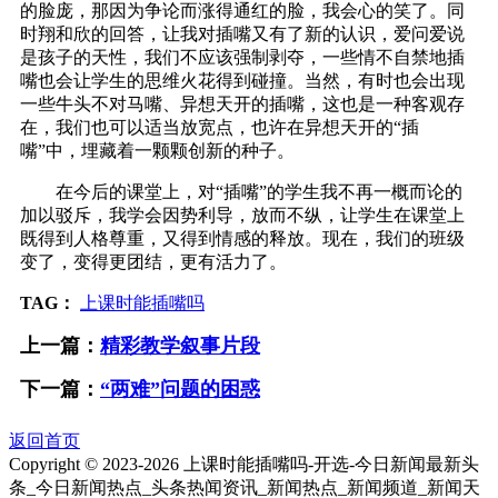
的脸庞，那因为争论而涨得通红的脸，我会心的笑了。同
时翔和欣的回答，让我对插嘴又有了新的认识，爱问爱说
是孩子的天性，我们不应该强制剥夺，一些情不自禁地插
嘴也会让学生的思维火花得到碰撞。当然，有时也会出现
一些牛头不对马嘴、异想天开的插嘴，这也是一种客观存
在，我们也可以适当放宽点，也许在异想天开的“插
嘴”中，埋藏着一颗颗创新的种子。
在今后的课堂上，对“插嘴”的学生我不再一概而论的
加以驳斥，我学会因势利导，放而不纵，让学生在课堂上
既得到人格尊重，又得到情感的释放。现在，我们的班级
变了，变得更团结，更有活力了。
TAG：
上课时能插嘴吗
上一篇：
精彩教学叙事片段
下一篇：
“两难”问题的困惑
返回首页
Copyright © 2023-
2026 上课时能插嘴吗-开选-今日新闻最新头
条_今日新闻热点_头条热闻资讯_新闻热点_新闻频道_新闻天